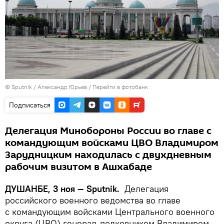
©
Sputnik
/ Александр Юрьев
/
Перейти в фотобанк
Подписаться
Делегация Минобороны России во главе с
командующим войсками ЦВО Владимиром
Зарудницким находилась с двухдневным
рабочим визитом в Ашхабаде
ДУШАНБЕ, 3 ноя — Sputnik.
Делегация
российского военного ведомства во главе
с командующим войсками Центрального военного
округа (ЦВО) генерал-полковником Владимиром