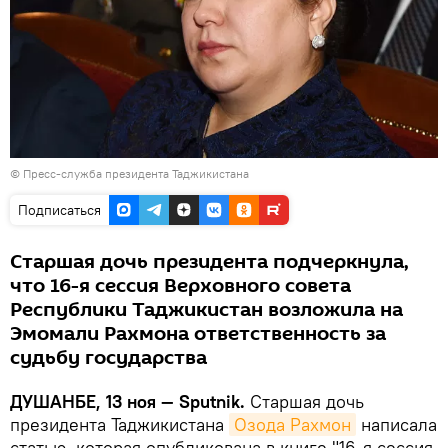
©
Пресс-служба президента Таджикистана
Подписаться
Старшая дочь президента подчеркнула,
что 16-я сессия Верховного совета
Республики Таджикистан возложила на
Эмомали Рахмона ответственность за
судьбу государства
ДУШАНБЕ, 13 ноя — Sputnik.
Старшая дочь
президента Таджикистана
Озода Рахмон
написала
статью, которая опубликована в книге "16-я сессия