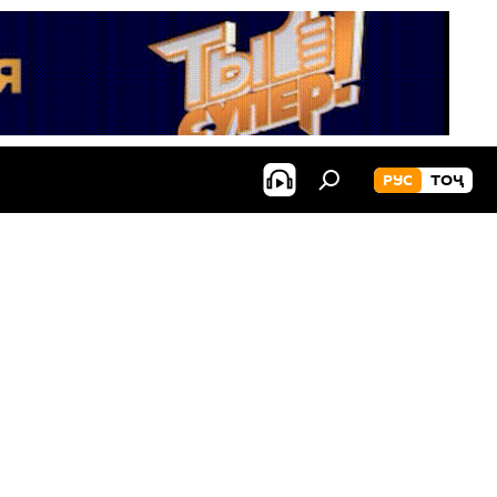
РУС
ТОҶ