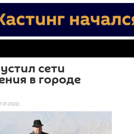
устил сети
ния в городе
27.01.2022
)