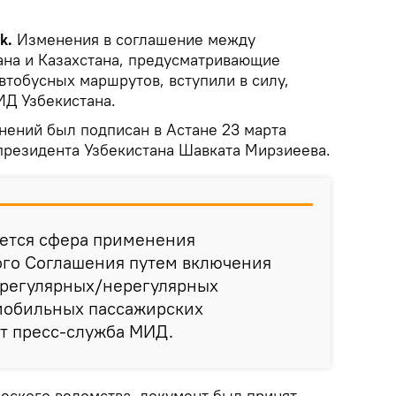
k.
Изменения в соглашение между
ана и Казахстана, предусматривающие
втобусных маршрутов, вступили в силу,
Д Узбекистана.
нений был подписан в Астане 23 марта
 президента Узбекистана Шавката Мирзиеева.
ется сфера применения
го Соглашения путем включения
 регулярных/нерегулярных
мобильных пассажирских
ет пресс-служба МИД.
ского ведомства, документ был принят