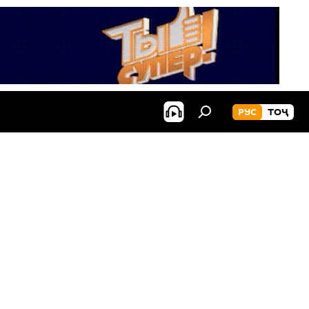
РУС
ТОҶ