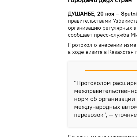
городами двух стран
ДУШАНБЕ, 20 ноя — Sputni
правительствами Узбекист
организацию регулярных а
сообщает пресс-служба МИ
Протокол о внесении изме
в ходе визита в Казахстан
"Протоколом расширя
межправительственно
норм об организации
международных авто
перевозок", — уточня
По данным внешнеполитиче