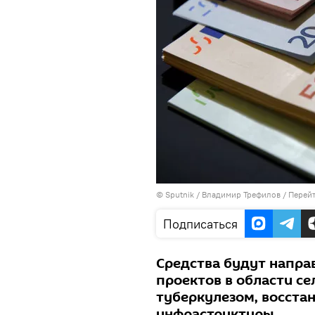
©
Sputnik
/ Владимир Трефилов
/
Перейт
Подписаться
Средства будут напра
проектов в области се
туберкулезом, восст
инфраструктуры