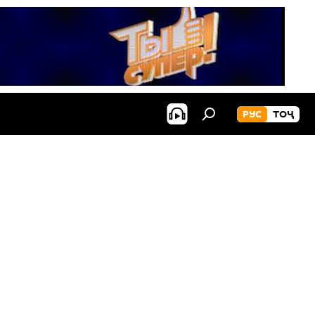
РУС
ТОҶ