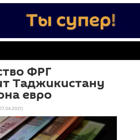
ство ФРГ
ит Таджикистану
она евро
07.04.2021
)