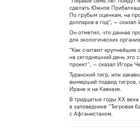
"Первые семь лет пойдут 
сделать Южное Прибалхашь
По грубым оценкам, на пр
долларов в год", — сказал
Он отметил, что данная п
для экологических органи
"Как считают крупнейшие с
на сегодняшний день это
проект", — сказал Игорь Ч
Туранский тигр, или закавк
вымерший подвид тигров, 
Иране и на Кавказе.
В тридцатые годы XX века
в заповеднике "Тигровая б
с Афганистаном.