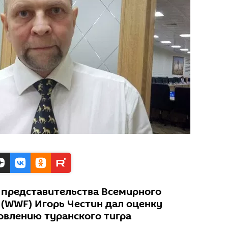
 представительства Всемирного
(WWF) Игорь Честин дал оценку
овлению туранского тигра