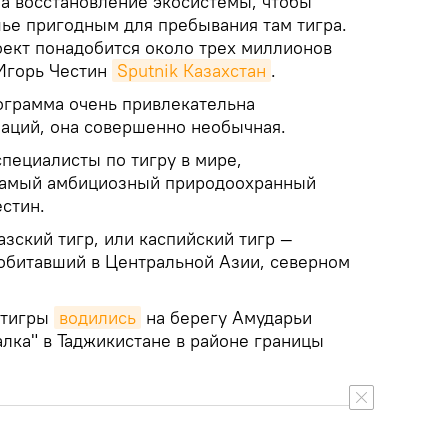
на восстановление экосистемы, чтобы
е пригодным для пребывания там тигра.
оект понадобится около трех миллионов
 Игорь Честин
Sputnik Казахстан
.
рограмма очень привлекательна
заций, она совершенно необычная.
пециалисты по тигру в мире,
 самый амбициозный природоохранный
естин.
азский тигр, или каспийский тигр —
обитавший в Центральной Азии, северном
 тигры
водились
на берегу Амударьи
алка" в Таджикистане в районе границы