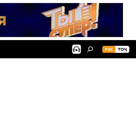
РУС
ТОҶ