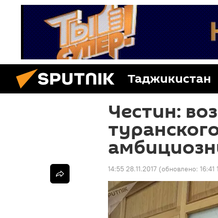
Таджикистан
Честин: во
туранского
амбициозн
14:55 28.11.2017
(обновлено:
16:41