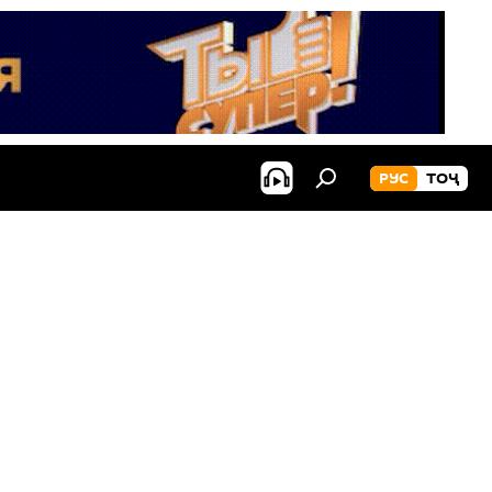
РУС
ТОҶ