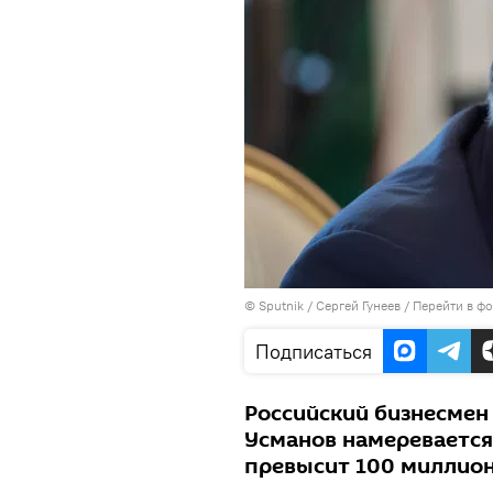
©
Sputnik
/ Сергей Гунеев
/
Перейти в ф
Подписаться
Российский бизнесмен
Усманов намеревается
превысит 100 миллион