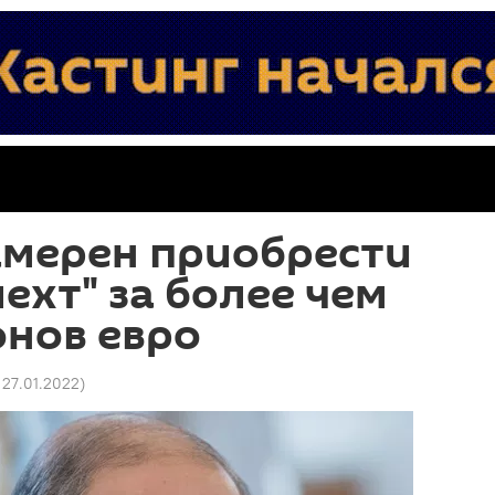
амерен приобрести
ехт" за более чем
онов евро
 27.01.2022
)