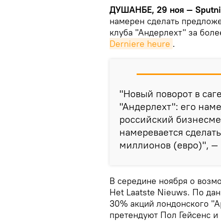
ДУШАНБЕ, 29 ноя — Sputn
намерен сделать предложе
клуба "Андерлехт" за бол
Derniere heure
.
"Новый поворот в саг
"Андерлехт": его нам
российский бизнесме
намеревается сделать
миллионов (евро)", —
В середине ноября о возм
Het Laatste Nieuws. По да
30% акций лондонского "А
претендуют Пол Гейсенс и 