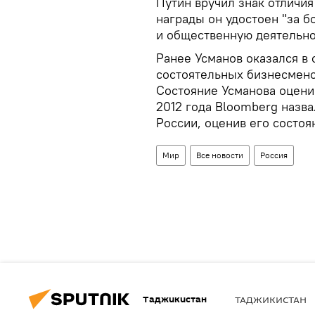
Путин вручил знак отличия
награды он удостоен "за 
и общественную деятельно
Ранее Усманов оказался в 
состоятельных бизнесмено
Состояние Усманова оценив
2012 года Bloomberg назв
России, оценив его состоя
Мир
Все новости
Россия
Таджикистан
ТАДЖИКИСТАН