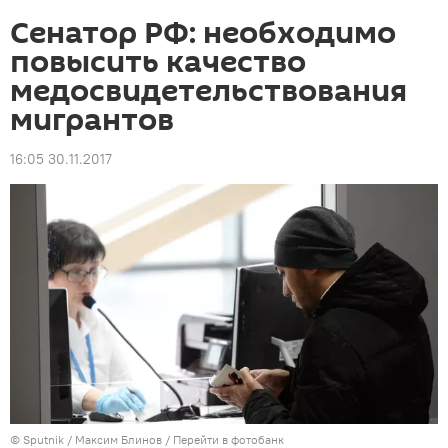
Сенатор РФ: необходимо
повысить качество
медосвидетельствования
мигрантов
16:05 30.11.2017
©
Sputnik
/ Максим Блинов
/
Перейти в фотобанк