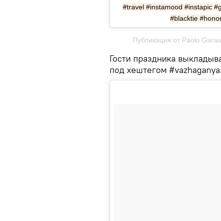
#travel #instamood #instapic 
#blacktie #hono
Публикация от Paolo Garau 
Гости праздника выкладыв
под хештегом #vazhaganya