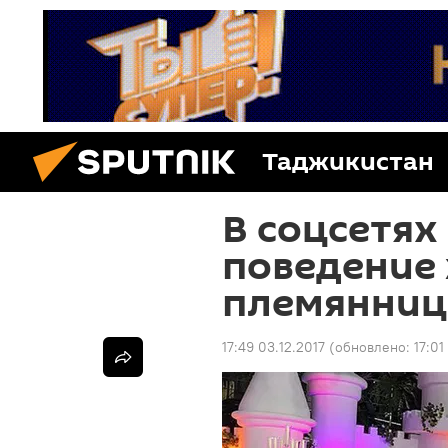
Таджикистан
В соцсетя
поведение 
племянниц
17:49 03.12.2017
(обновлено:
17:01