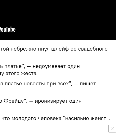
стой небрежно пнул шлейф ее свадебного
ть платье", — недоумевает один
ду этого жеста.
ул платье невесты при всех", — пишет
по Фрейду", — иронизирует один
что молодого человека "насильно женят".