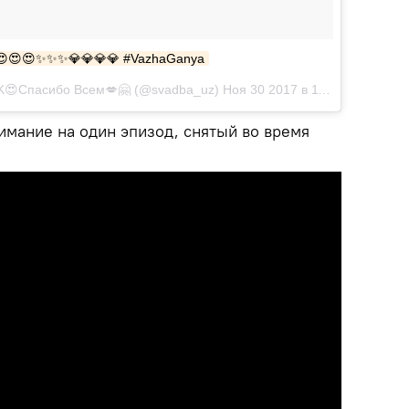
😍😍😍✨✨✨💎💎💎💎 #VazhaGanya
Публикация от 😍Нас Более 196K😍Спасибо Всем💋🤗 (@svadba_uz) Ноя 30 2017 в 11:26 PST
имание на один эпизод, снятый во время