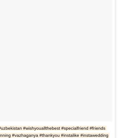
zbekistan #wishyouallthebest #specialfriend #friends 
nning #vazhaganya #thankyou #instalike #instawedding 