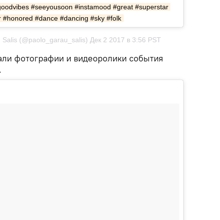
#goodvibes #seeyousoon #instamood #great #superstar 
r #honored #dance #dancing #sky #folk
Salis (@paolo_garau_salis) Дек 2 2017 в 3:56 PST
али фотографии и видеоролики события
.