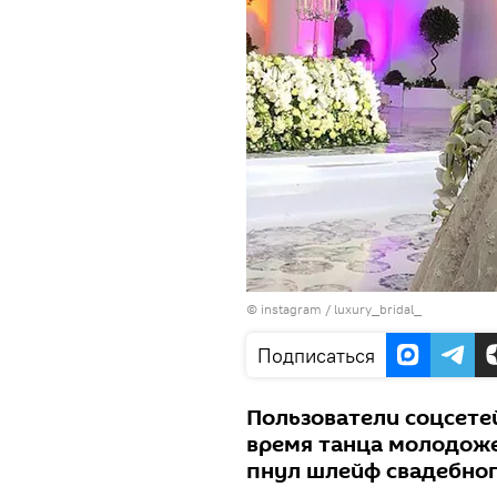
©
instagram / luxury_bridal_
Подписаться
Пользователи соцсетей
время танца молодоже
пнул шлейф свадебног