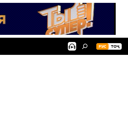
РУС
ТОҶ