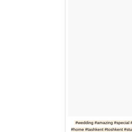
#wedding #amazing #special #u
#home #tashkent #toshkent #stu