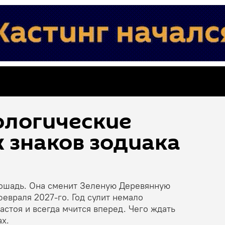
ологические
х знаков зодиака
Лошадь. Она сменит Зеленую Деревянную
февраля 2027-го. Год сулит немало
стоя и всегда мчится вперед. Чего ждать
ах.