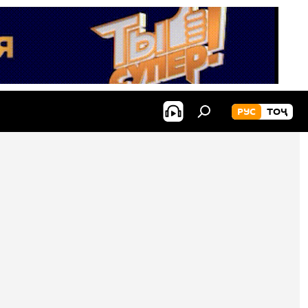
РУС
ТОҶ