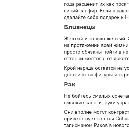
года расценит их как пося
синий сапфир. Если в ваше
сделайте себе подарок к Н
Близнецы
Желтый и только желтый. 
на протяжении всей жизни
просто обязаны пойти в не
оттенки желтого: от ярког
Крой наряда остается на у
достоинства фигуры и скры
Рак
Не бойтесь смелых сочетан
высокие сапоги, руки укр
Они вполне могут контрас
приветствует желтая Соба
талисманом Раков в новог