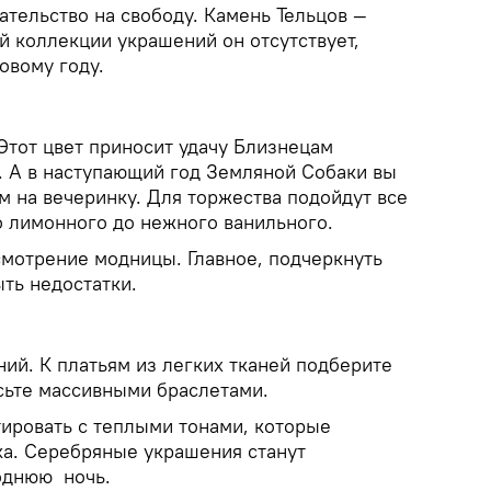
гательство на свободу. Камень Тельцов —
й коллекции украшений он отсутствует,
овому году.
Этот цвет приносит удачу Близнецам
. А в наступающий год Земляной Собаки вы
м на вечеринку. Для торжества подойдут все
о лимонного до нежного ванильного.
смотрение модницы. Главное, подчеркнуть
ть недостатки.
ий. К платьям из легких тканей подберите
асьте массивными браслетами.
тировать с теплыми тонами, которые
ка. Серебряные украшения станут
однюю ночь.