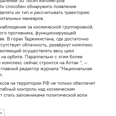
удалении 50 тысяч километров
Он способен обнаружить появление
делять их тип и рассчитывать траекторию
битальных маневров.
 наблюдения за космической группировкой,
ного противника, функционирующей
е. В горах Таджикистана, где достаточно
сутствует облачность, развёрнут комплекс
зволяющий осуществлять весь цикл
 на орбите. Параллельно с этим более
комплекс сейчас строится на Алтае ", —
главный редактор журнала "Национальная
о.
сов на территории РФ не только обеспечит
табный контроль над космическим
ст стать заложниками политической воли
ти