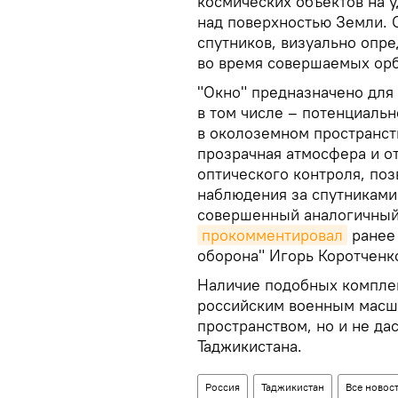
космических объектов на 
над поверхностью Земли. 
спутников, визуально опре
во время совершаемых ор
"Окно" предназначено для
в том числе – потенциаль
в околоземном пространств
прозрачная атмосфера и от
оптического контроля, по
наблюдения за спутниками
совершенный аналогичный 
прокомментировал
ранее 
оборона" Игорь Коротченк
Наличие подобных комплек
российским военным масш
пространством, но и не да
Таджикистана.
Россия
Таджикистан
Все новос