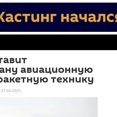
тавит
ану авиационную
ракетную технику
7 07.04.2021
)