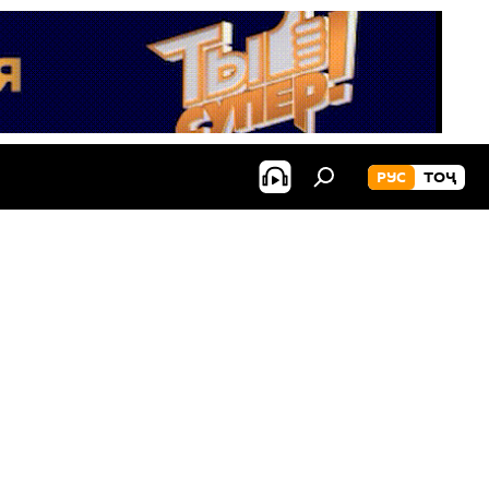
РУС
ТОҶ