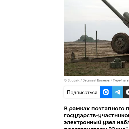
©
Sputnik
/ Василий Батанов
/
Перейти в
Подписаться
В рамках поэтапного 
государств-участнико
электронный узел наб