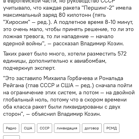
в европейской части, но руководство СССР
учитывало, что каждая ракета "Першинг-2" имела
максимальный заряд 80 килотонн (пять
"Хиросим" — ред.). А подлетное время 8-10 минут,
это очень мало, чтобы принять решение, то ли это
ложная тревога, то ли нападение — начало
ядерной войны", — рассказал Владимир Козин.
Таких ракет было много, хотели разместить 572
единицы, дополнительно к авиабомбам,
подчеркнул эксперт.
"Это заставило Михаила Горбачева и Рональда
Рейгана (глав СССР и США — ред.) сначала пойти
на ограничение этих систем, а потом — на двойной
глобальный ноль, потому что в скором времени
оба класса ракет были ликвидированы с двух
сторон", — объяснил Владимир Козин.
Радио
США
СССР
ликвидация
договор
РСМД