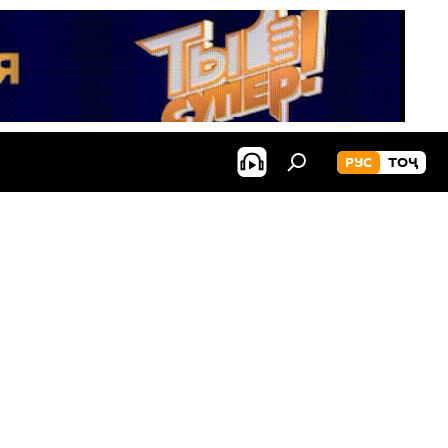
РУС
ТОҶ