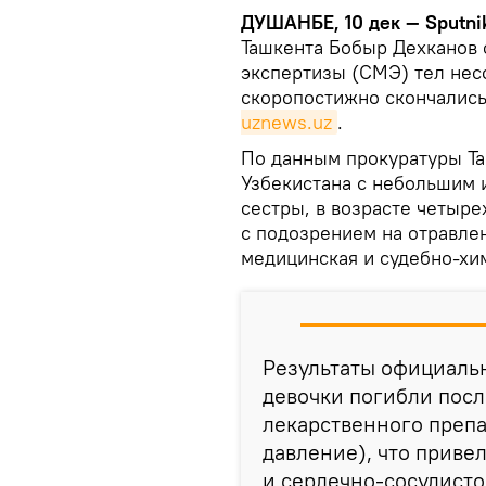
ДУШАНБЕ, 10 дек — Sputni
Ташкента Бобыр Дехканов 
экспертизы (СМЭ) тел нес
скоропостижно скончались
uznews.uz
.
По данным прокуратуры Та
Узбекистана с небольшим 
сестры, в возрасте четыре
с подозрением на отравле
медицинская и судебно-хи
Результаты официальн
девочки погибли пос
лекарственного преп
давление), что приве
и сердечно-сосудисто