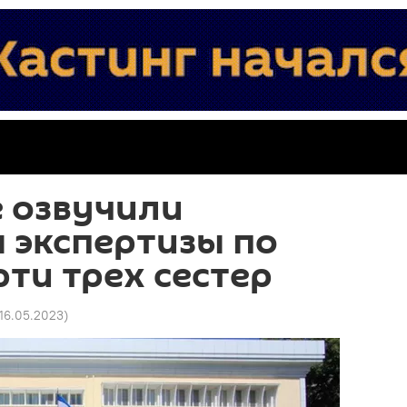
 озвучили
 экспертизы по
рти трех сестер
 16.05.2023
)