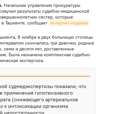
k.
Начальник управления прокуратуры
озвучил результаты судебно-медицинской
овершеннолетних сестер, которые
 в Ташкенте, сообщает
интернет-издание 
шкента, 8 ноября в двух больницах столицы
интервалом скончались три девочки, родные
х, семи и десяти лет, доставленные
ние. Была назначена комплексная судебно-
мическая экспертиза.
ой судмедэкспертизы показали, что
ле применения гипотензивного
арата (снижающего артериальное
ло к интоксикации организма
й недостаточности.