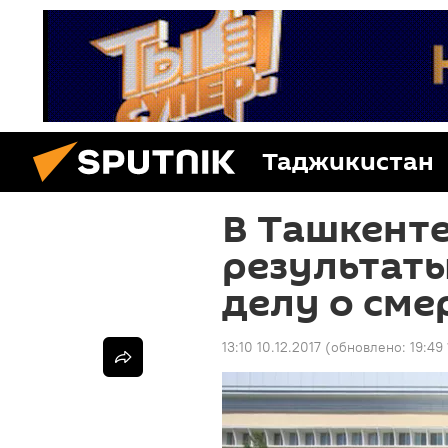
Таджикистан
В Ташкенте
результаты
делу о сме
13:10 10.12.2017
(обновлено:
19:49