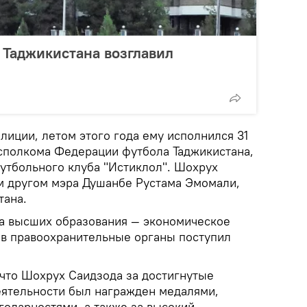
 Таджикистана возглавил
лиции, летом этого года ему исполнился 31
исполкома Федерации футбола Таджикистана,
утбольного клуба "Истиклол". Шохрух
м другом мэра Душанбе Рустама Эмомали,
тана.
а высших образования — экономическое
 в правоохранительные органы поступил
 что Шохрух Саидзода за достигнутые
еятельности был награжден медалями,
годарностями, а также за высокий