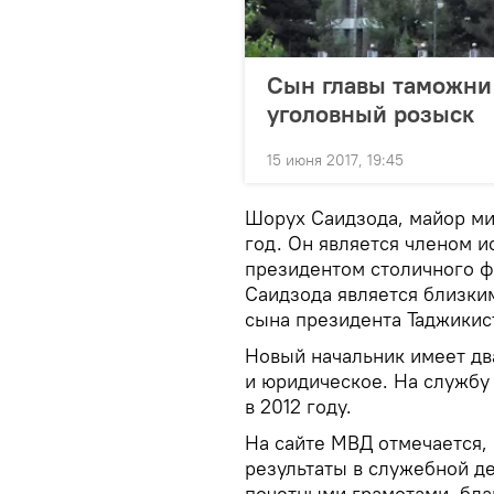
Сын главы таможни
уголовный розыск
15 июня 2017, 19:45
Шорух Саидзода, майор ми
год. Он является членом 
президентом столичного ф
Саидзода является близки
сына президента Таджикис
Новый начальник имеет дв
и юридическое. На службу
в 2012 году.
На сайте МВД отмечается,
результаты в служебной д
почетными грамотами, бла