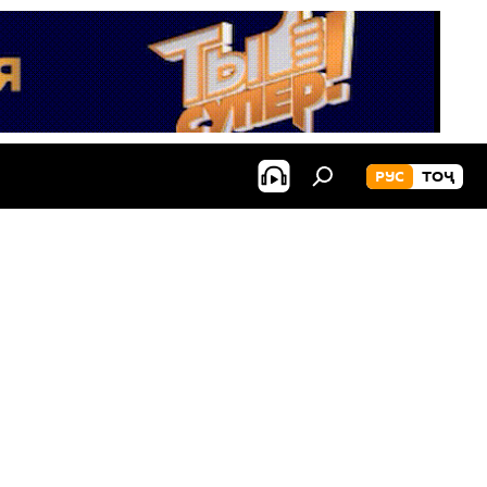
РУС
ТОҶ