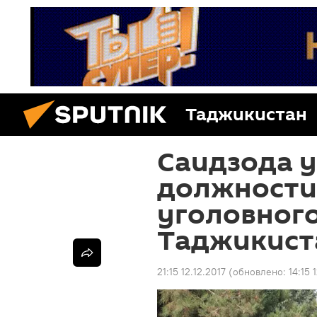
Таджикистан
Саидзода 
должности
уголовног
Таджикист
21:15 12.12.2017
(обновлено:
14:15 