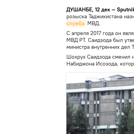
ДУШАНБЕ, 12 дек — Sputni
розыска Таджикистана наз
служба
МВД.
С апреля 2017 года он яв
МВД РТ. Саидзода был утв
министра внутренних дел 
Шохрух Саидзода сменил н
Набиджона Исозода, котор