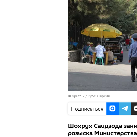
©
Sputnik
/ Рубен Гарсия
Подписаться
Шохрух Саидзода заня
розыска Министерства