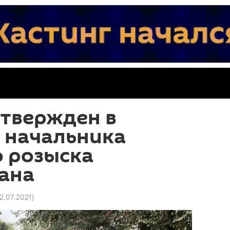
утвержден в
 начальника
о розыска
ана
12.07.2021
)