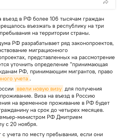
на въезд в РФ более 106 тысячам граждан
прещалось въезжать в республику на три
 пребывания на территории страны.
дума РФ разрабатывает ряд законопроектов,
нствование миграционного
нопроектах, представленных на рассмотрение
ется уточнить определение "принимающая
ражданам РФ, принимающим мигрантов, право
нного учета
.
России
ввели новую визу
для получения
проживание. Виза на въезд в Россию
ения на временное проживание в РФ будет
гражданину на срок до четырех месяцев.
ремьер-министром РФ Дмитрием
у с 20 ноября.
 с учета по месту пребывания, если они