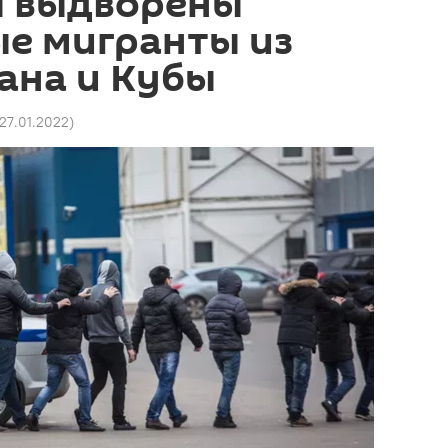
ы выдворены
е мигранты из
ана и Кубы
 27.01.2022
)