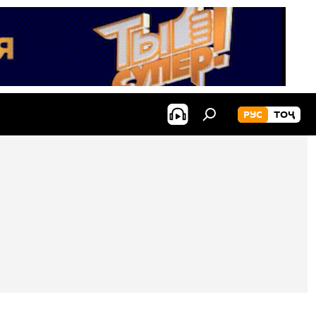
РУС
ТОҶ