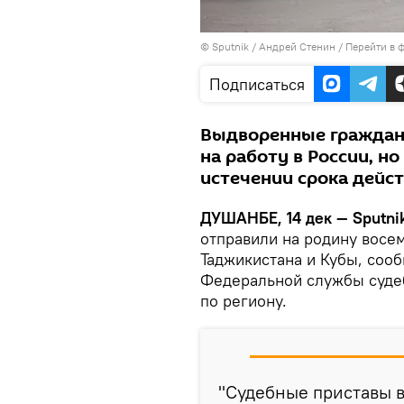
©
Sputnik
/ Андрей Стенин
/
Перейти в 
Подписаться
Выдворенные граждан
на работу в России, но
истечении срока дейс
ДУШАНБЕ, 14 дек — Sputni
отправили на родину восем
Таджикистана и Кубы, соо
Федеральной службы суде
по региону.
"Судебные приставы 