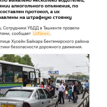
ыло выявлено несколько водителей,
янии алкогольного опьянения, по
составлен протокол, а их
равлены на штрафную стоянку
.
Сотрудники УБДД в Ташкенте провели
елями, сообщает
UzNews
.
улице Хусейн Байкара Бектемирского района
ктики безопасности дорожного движения.