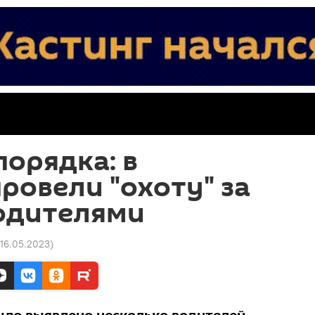
порядка: в
ровели "охоту" за
одителями
 16.05.2023
)