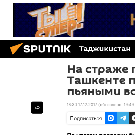
Таджикистан
На страже 
Ташкенте п
пьяными в
16:30 17.12.2017
(обновлено:
19:49
Подписаться