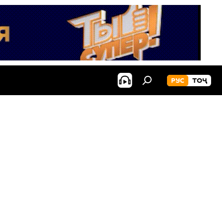
РУС
ТОҶ