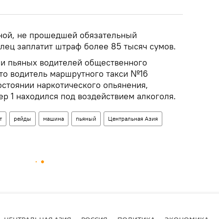
ной, не прошедшей обязательный
лец заплатит штраф более 85 тысяч сумов.
и пьяных водителей общественного
что водитель маршрутного такси №16
остоянии наркотического опьянения,
р 1 находился под воздействием алкоголя.
т
рейды
машина
пьяный
Центральная Азия
ЦЕНТРАЛЬНАЯ АЗИЯ
РОССИЯ
ПОЛИТИКА
ЭКОНОМИКА