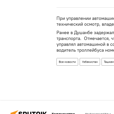
При управлении автомаши
технический осмотр, владе
Ранее в Душанбе задержал
транспорта. Отмечается, 
управлял автомашиной в с
водитель троллейбуса номе
Все новости
Узбекистан
Ташкен
Таджикистан
ТАДЖИКИСТАН