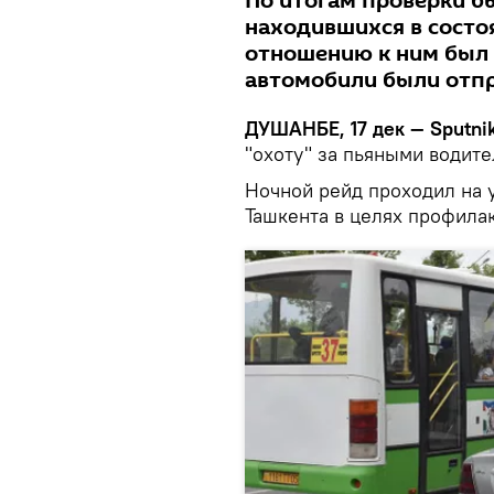
По итогам проверки б
находившихся в состо
отношению к ним был 
автомобили были отп
ДУШАНБЕ, 17 дек — Sputnik
"охоту" за пьяными водит
Ночной рейд проходил на 
Ташкента в целях профила