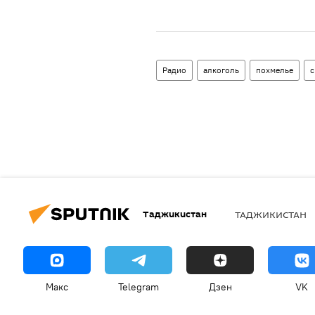
Радио
алкоголь
похмелье
с
Таджикистан
ТАДЖИКИСТАН
Макс
Telegram
Дзен
VK