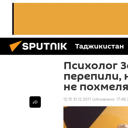
Таджикистан
Психолог З
перепили, 
не похмеля
12:15 31.12.2017
(обновлено:
17:48 