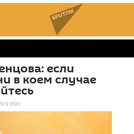
енцова: если
ни в коем случае
йтесь
28.12.2021
)