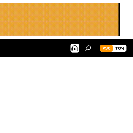
РУС
ТОҶ