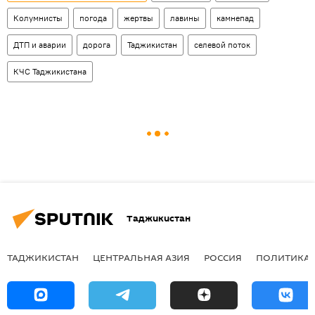
Колумнисты
погода
жертвы
лавины
камнепад
ДТП и аварии
дорога
Таджикистан
селевой поток
КЧС Таджикистана
Таджикистан
ТАДЖИКИСТАН
ЦЕНТРАЛЬНАЯ АЗИЯ
РОССИЯ
ПОЛИТИКА