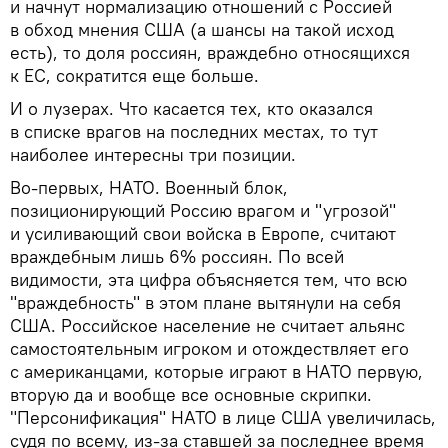
и начнут нормализацию отношений с Россией
в обход мнения США (а шансы на такой исход
есть), то доля россиян, враждебно относящихся
к ЕС, сократится еще больше.
И о лузерах. Что касается тех, кто оказался
в списке врагов на последних местах, то тут
наиболее интересны три позиции.
Во-первых, НАТО. Военный блок,
позиционирующий Россию врагом и "угрозой"
и усиливающий свои войска в Европе, считают
враждебным лишь 6% россиян. По всей
видимости, эта цифра объясняется тем, что всю
"враждебность" в этом плане вытянули на себя
США. Российское население не считает альянс
самостоятельным игроком и отождествляет его
с американцами, которые играют в НАТО первую,
вторую да и вообще все основные скрипки.
"Персонификация" НАТО в лице США увеличилась,
судя по всему, из-за ставшей за последнее время