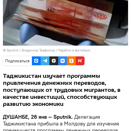
©
Sputnik
/ Владимир Трефилов
/
Перейти в фотобанк
Подписаться
Таджикистан изучает программы
привлечения денежных переводов,
поступающих от трудовых мигрантов, в
качестве инвестиций, способствующих
развитию экономики
ДУШАНБЕ, 26 янв — Sputnik.
Делегация
Таджикистана прибыла в Молдову для изучения
преимуществ программы денежных переводов