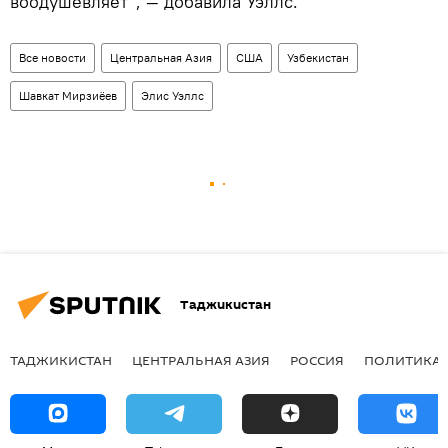
воодушевляет", — добавила Уэллс.
Все новости
Центральная Азия
США
Узбекистан
Шавкат Мирзиёев
Элис Уэллс
Таджикистан
ТАДЖИКИСТАН
ЦЕНТРАЛЬНАЯ АЗИЯ
РОССИЯ
ПОЛИТИКА