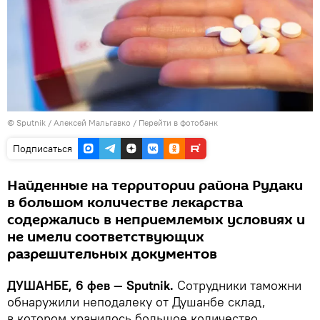
©
Sputnik
/ Алексей Мальгавко
/
Перейти в фотобанк
Подписаться
Найденные на территории района Рудаки
в большом количестве лекарства
содержались в неприемлемых условиях и
не имели соответствующих
разрешительных документов
ДУШАНБЕ, 6 фев — Sputnik.
Сотрудники таможни
обнаружили неподалеку от Душанбе склад,
в котором хранилось большое количество