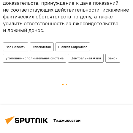
доказательств, принуждение к даче показаний,
не соответствующих действительности, искажение
фактических обстоятельств по делу, а также
усилить ответственность за лжесвидетельство
и ложный донос.
Все новости
Узбекистан
Шавкат Мирзиёев
уголовно-исполнительная система
Центральная Азия
закон
Таджикистан