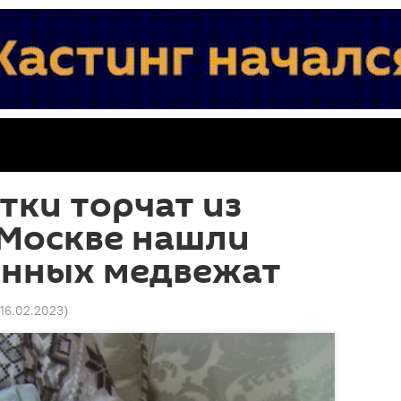
тки торчат из
 Москве нашли
нных медвежат
 16.02.2023
)