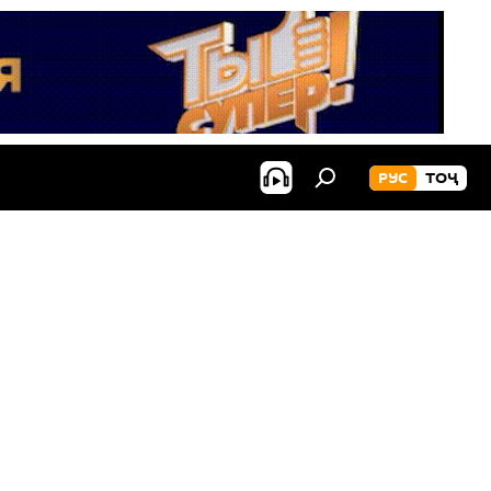
РУС
ТОҶ