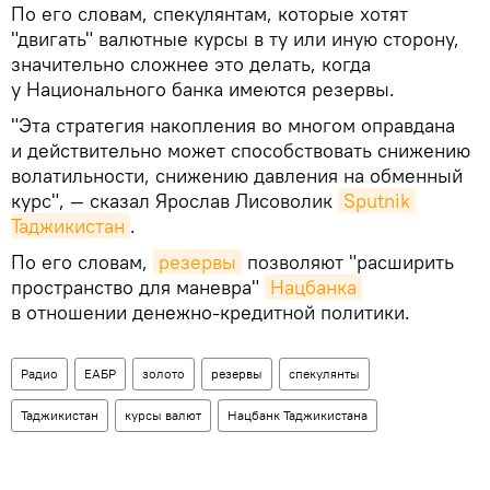
По его словам, спекулянтам, которые хотят
"двигать" валютные курсы в ту или иную сторону,
значительно сложнее это делать, когда
у Национального банка имеются резервы.
"Эта стратегия накопления во многом оправдана
и действительно может способствовать снижению
волатильности, снижению давления на обменный
курс", — сказал Ярослав Лисоволик
Sputnik 
Таджикистан
.
По его словам,
резервы
позволяют "расширить
пространство для маневра"
Нацбанка
в отношении денежно-кредитной политики.
Радио
ЕАБР
золото
резервы
спекулянты
Таджикистан
курсы валют
Нацбанк Таджикистана