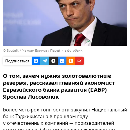
©
Sputnik
/ Максим Блинов
/
Перейти в фотобанк
Подписаться
О том, зачем нужны золотовалютные
резервы, рассказал главный экономист
Евразийского банка развития (ЕАБР)
Ярослав Лисоволик
Более четырех тонн золота закупил Национальный
банк Таджикистана в прошлом году
у отечественных компаний
—
производителей
этого металла. Об этом сообщил журналистам