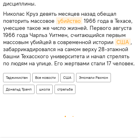
дисциплины.
Николас Круз девять месяцев назад обещал
повторить массовое
убийство
1966 года в Техасе,
унесшее такое же число жизней. Первого августа
1966 года Чарльз Уитмен, считающийся первым
массовым убийцей в современной истории
США
,
забаррикадировался на самом верху 28-этажной
башни Техасского университета и начал стрелять
по людям на улице. Его жертвами стали 17 человек.
Таджикистан
Все новости
США
Эмомали Рахмон
Дональд Трамп
школа
стрельба