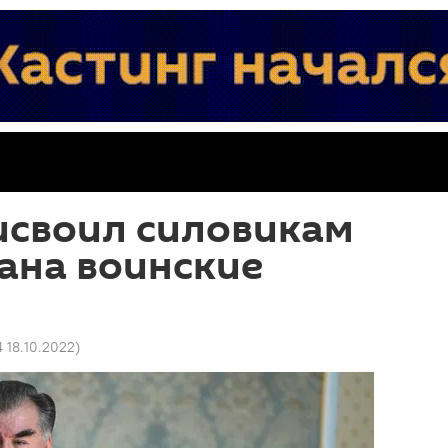
исвоил силовикам
ана воинские
4 18.10.2022
)