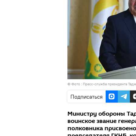
© Фото : Пресс-служба президента Тад
Подписаться
Министру обороны Та
воинское звание генер
полковника присвоено
председателя ГКНБ, 