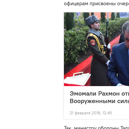
офицерам присвоены очер
Эмомали Рахмон от
Вооруженными сила
21 февраля 2018, 12:45
Так, министру обороны Та