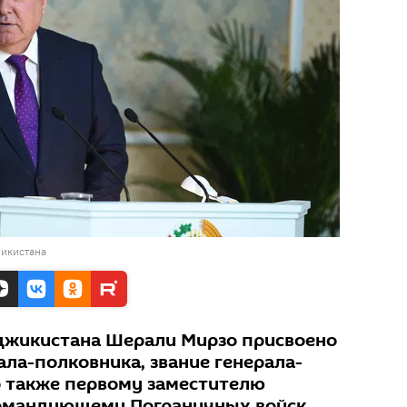
жикистана
джикистана Шерали Мирзо присвоено
ала-полковника, звание генерала-
 также первому заместителю
командующему Пограничных войск