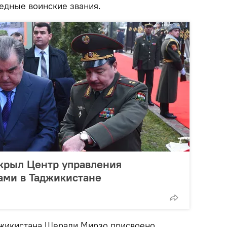
едные воинские звания.
крыл Центр управления
ми в Таджикистане
джикистана Шерали Мирзо присвоено