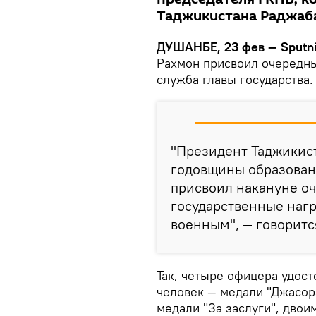
Таджикистана Раджаб
ДУШАНБЕ, 23 фев — Sputn
Рахмон присвоил очередны
служба главы государства.
"Президент Таджикист
годовщины образован
присвоил накануне оч
государственные наг
военным", — говоритс
Так, четыре офицера удост
человек — медали "Джасор
медали "За заслуги", двои