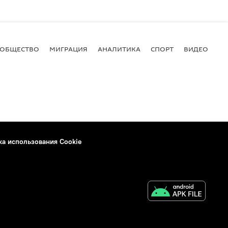
ОБЩЕСТВО
МИГРАЦИЯ
АНАЛИТИКА
СПОРТ
ВИДЕО
И
ка использования Cookie