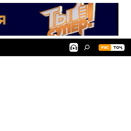
РУС
ТОҶ