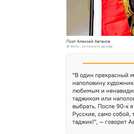
Поэт Алексей Авганов
© Фото : из личного архива
"В один прекрасный м
наполовину художнико
любимым и ненавидим
таджиком или наполов
выбрать. После 90-х я
Русские, само собой, 
таджик!", — говорит А