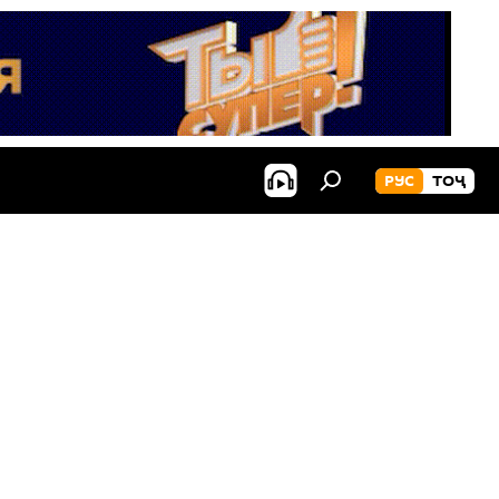
РУС
ТОҶ