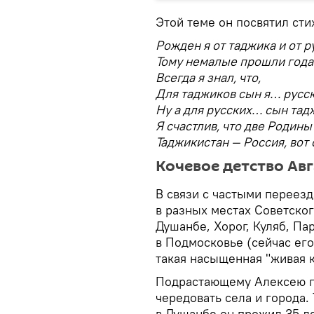
Этой теме он посвятил сти
Рожден я от таджика и от р
Тому немалые прошли года
Всегда я знал, что,
Для таджиков сын я… русск
Ну а для русских… сын тадж
Я счастлив, что две Родины
Таджикистан — Россия, вот
Кочевое детство Ав
В связи с частыми переезд
в разных местах Советског
Душанбе, Хорог, Куляб, Па
в Подмосковье (сейчас его
такая насыщенная "живая к
Подрастающему Алексею п
чередовать села и города.
в Душанбе он прожил 35 ле