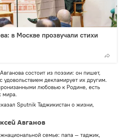
ва: в Москве прозвучали стихи
Авганова состоит из поэзии: он пишет,
 с удовольствием декламирует их другим.
 пронизанными любовью к Родине, есть
х мира.
казал Sputnik Таджикистан о жизни,
ксей Авганов
ежнациональной семье: папа — таджик,