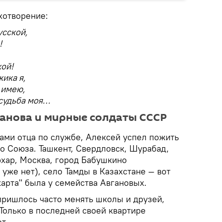
хотворение:
усской,
!
ой!
ика я,
 имею,
 судьба моя…
ганова и мирные солдаты СССР
ами отца по службе, Алексей успел пожить
о Союза. Ташкент, Свердловск, Шурабад,
рхар, Москва, город Бабушкино
 уже нет), село Тамды в Казахстане — вот
арта" была у семейства Авгановых.
ришлось часто менять школы и друзей,
 Только в последней своей квартире
т.