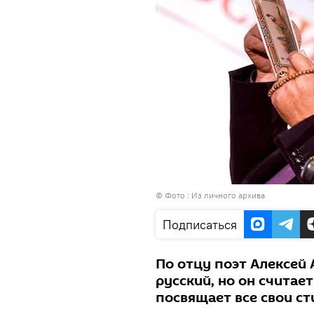
© Фото : Из личного архива
Подписаться
По отцу поэт Алексей А
русский, но он считае
посвящает все свои с