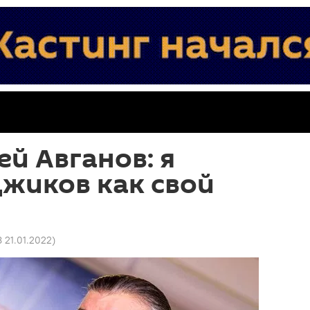
ей Авганов: я
жиков как свой
8 21.01.2022
)