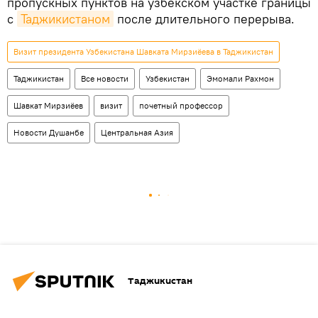
пропускных пунктов на узбекском участке границы
с
Таджикистаном
после длительного перерыва.
Визит президента Узбекистана Шавката Мирзиёева в Таджикистан
Таджикистан
Все новости
Узбекистан
Эмомали Рахмон
Шавкат Мирзиёев
визит
почетный профессор
Новости Душанбе
Центральная Азия
Таджикистан