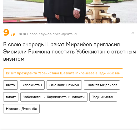
9
/9
© © Пресс-служба президента РТ
В свою очередь Шавкат Мирзиёев пригласил
Эмомали Рахмона посетить Узбекистан с ответным
визитом
Визит президента Узбекистана Шавката Мирзиёева в Таджикистан
Фото
Узбекистан
Эмомали Рахмон
Шавкат Мирзиёев
визит
Узбекистан и Таджикистан: новости
Таджикистан
Новости Душанбе