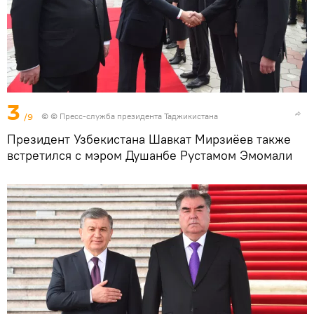
3
/9
© © Пресс-служба президента Таджикистана
Президент Узбекистана Шавкат Мирзиёев также
встретился с мэром Душанбе Рустамом Эмомали