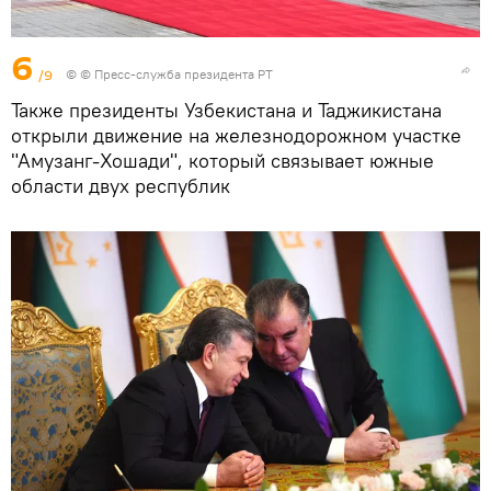
6
/9
© © Пресс-служба президента РТ
Также президенты Узбекистана и Таджикистана
открыли движение на железнодорожном участке
"Амузанг-Хошади", который связывает южные
области двух республик