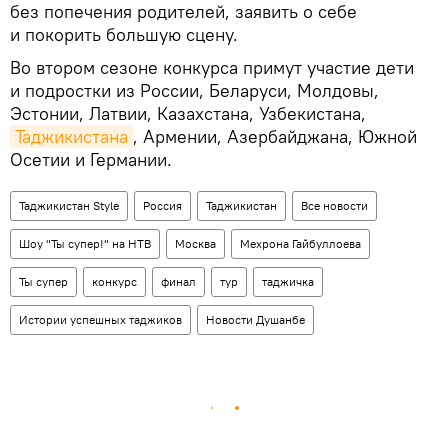
без попечения родителей, заявить о себе
и покорить большую сцену.
Во втором сезоне конкурса примут участие дети
и подростки из России, Беларуси, Молдовы,
Эстонии, Латвии, Казахстана, Узбекистана,
Таджикистана
, Армении, Азербайджана, Южной
Осетии и Германии.
Таджикистан Style
Россия
Таджикистан
Все новости
Шоу "Ты супер!" на НТВ
Москва
Мехрона Гайбуллоева
Ты супер
конкурс
финал
тур
таджичка
Истории успешных таджиков
Новости Душанбе