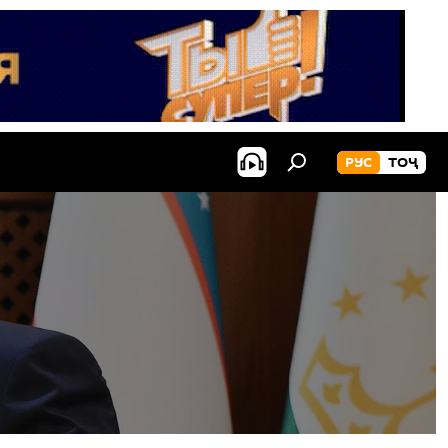
РУС
ТОҶ