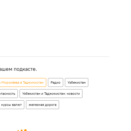
ашем подкасте.
а Мирзиёева в Таджикистан
Радио
Узбекистан
опасность
Узбекистан и Таджикистан: новости
курсы валют
железная дорога