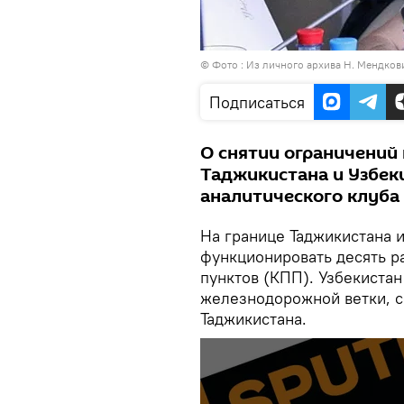
© Фото : Из личного архива Н. Мендков
Подписаться
О снятии ограничений
Таджикистана и Узбеки
аналитического клуба
На границе Таджикистана и
функционировать десять р
пунктов (КПП). Узбекиста
железнодорожной ветки, 
Таджикистана.