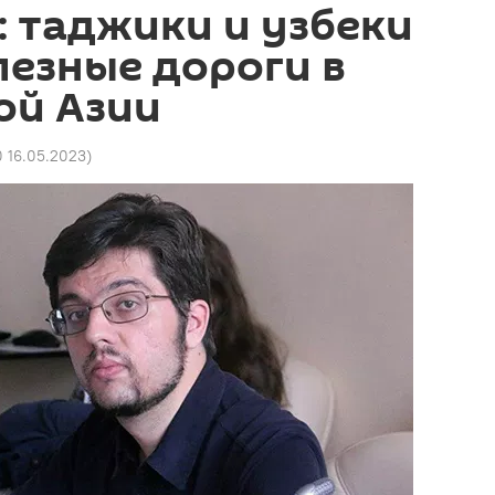
 таджики и узбеки
езные дороги в
ой Азии
0 16.05.2023
)