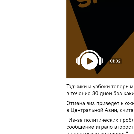
01:02
Таджики и узбеки теперь м
в течение 30 дней без ка
Отмена виз приведет к о
в Центральной Азии, счит
"Из-за политических про
сообщение играло второст
к перегрузке автодорог", 