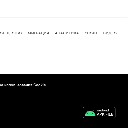
ОБЩЕСТВО
МИГРАЦИЯ
АНАЛИТИКА
СПОРТ
ВИДЕО
И
ка использования Cookie