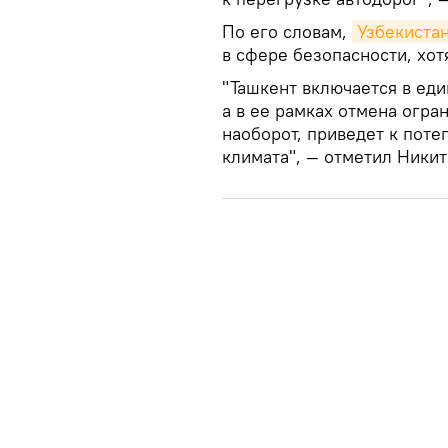
По его словам,
Узбекиста
в сфере безопасности, хотя
"Ташкент включается в ед
а в ее рамках отмена огра
наоборот, приведет к пот
климата", — отметил Ники