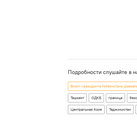
Подробности слушайте в н
Визит президента Узбекистана Шавкат
Ташкент
ОДКБ
граница
без
Центральная Азия
Таджикистан