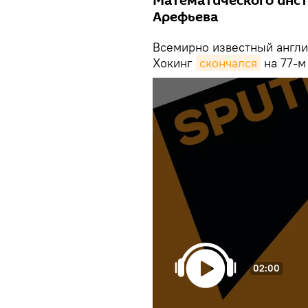
Математического инст
Арефьева
Всемирно известный англи
Хокинг
скончался
на 77-м
02:00