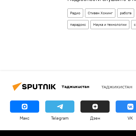
Радио
Стивен Хокинг
работа
парадокс
Наука и технологии
с
Таджикистан
ТАДЖИКИСТАН
Макс
Telegram
Дзен
VK