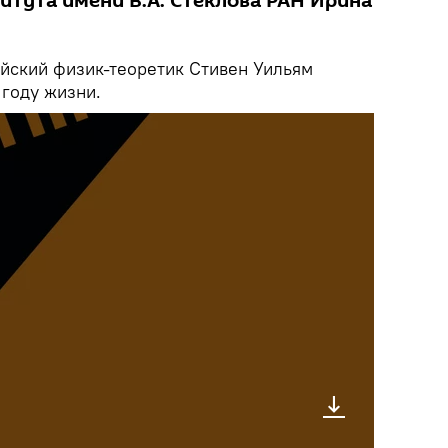
итута имени В.А. Стеклова РАН Ирина
йский физик-теоретик Стивен Уильям
 году жизни.