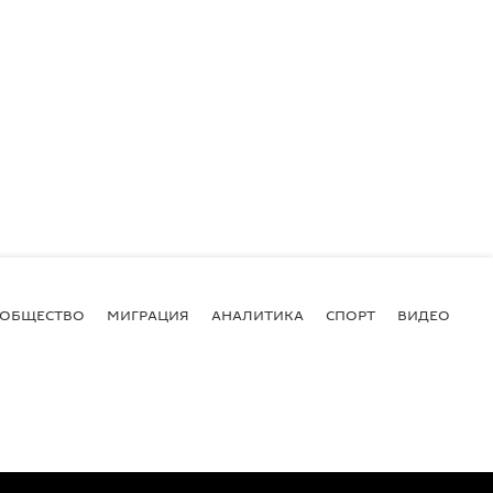
ОБЩЕСТВО
МИГРАЦИЯ
АНАЛИТИКА
СПОРТ
ВИДЕО
И