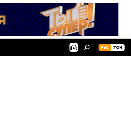
РУС
ТОҶ