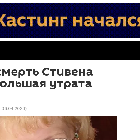
смерть Стивена
большая утрата
5 06.04.2023
)