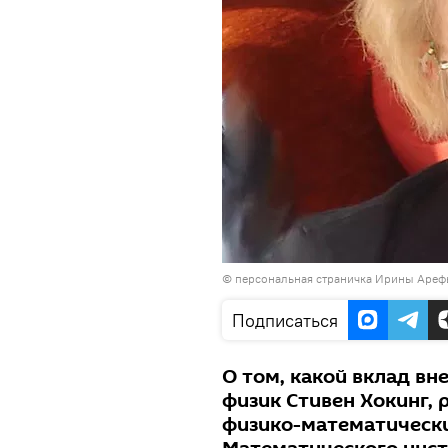
©
персональная страничка Ирины Ареф
Подписаться
О том, какой вклад вн
физик Стивен Хокинг, 
физико-математически