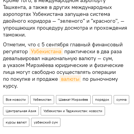
Кроме того, в международном аэропорту
Ташкента, а также в других международных
аэропортах Узбекистана запущена система
двойного коридора — "зеленого" и "красного", —
упрощающих процедуру досмотра и прохождения
таможни.
Отметим, что с 5 сентября главный финансовый
регулятор
Узбекистана
практически в два раза
девальвировал национальную валюту — сум,
а указом Мирзиёева юридические и физические
лица могут свободно осуществлять операции
по покупке и продаже
валюты
по рыночному
курсу.
Все новости
Узбекистан
Шавкат Мирзиёев
порядок
сумма
Центральная Азия
Узбекистан и Таджикистан: новости
курсы валют
узбекский сум