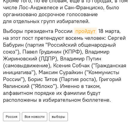
Кроме того, по ее словам, еще в 15 городах, в том
числе Лос-Анджелесе и Сан-Франциско, было
организовано досрочное голосование
для отдельных групп избирателей.
Выборы президента России
пройдут
18 марта,
на этот пост претендуют восемь человек: Сергей
Бабурин (партия "Российский общенародный
союз"), Павел Грудинин (КПРФ), Владимир
Жириновский (ЛДПР), Владимир Путин
(самовыдвижение), Ксения Собчак ("Гражданская
инициатива"), Максим Сурайкин ("Коммунисты
России"), Борис Титов (Партия роста), Григорий
Явлинский ("Яблоко"). Именно в таком,
алфавитном порядке их фамилии будут
расположены в избирательном бюллетене.
Россия
Все новости
выборы