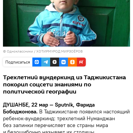
©
Одноклассники / ХОТИРМУРОД МИРЗОЁРОВ
Подписаться
Трехлетний вундеркинд из Таджикистана
покорил соцсети знаниями по
политической географии
ДУШАНБЕ, 22 мар — Sputnik, Фарида
Бободжонова.
В Таджикистане появился настоящий
ребенок-вундеркинд: трехлетний Нуманджан
без запинки перечисляет все страны мира
и безошибочно называет их столицы.