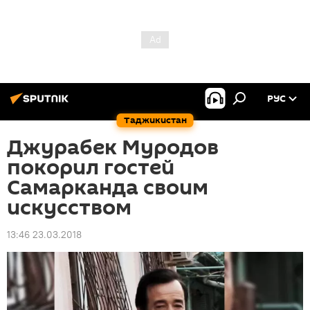
РУС
Таджикистан
Джурабек Муродов
покорил гостей
Самарканда своим
искусством
13:46 23.03.2018