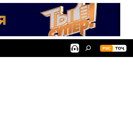
РУС
ТОҶ