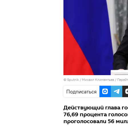
©
Sputnik
/ Михаил Климентьев
/
Перейт
Подписаться
Действующий глава го
76,69 процента голосов
проголосовали 56 мил