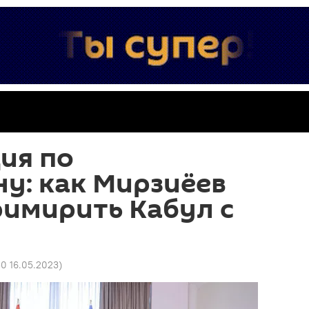
ия по
у: как Мирзиёев
имирить Кабул с
50 16.05.2023
)