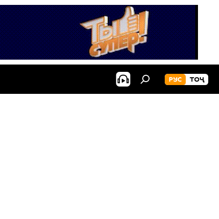
РУС
ТОҶ