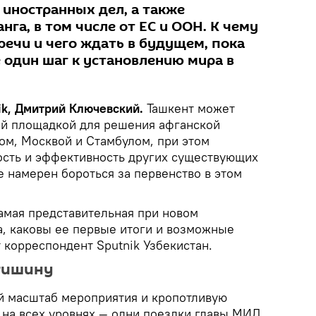
 иностранных дел, а также
нга, в том числе от ЕС и ООН. К чему
речи и чего ждать в будущем, пока
 один шаг к установлению мира в
k, Дмитрий Ключевский.
Ташкент может
ой площадкой для решения афганской
ом, Москвой и Стамбулом, при этом
ость и эффективность других существующих
 намерен бороться за первенство в этом
самая представительная при новом
а, каковы ее первые итоги и возможные
 корреспондент Sputnik Узбекистан.
тишину
й масштаб мероприятия и кропотливую
 на всех уровнях — одни поездки главы МИД