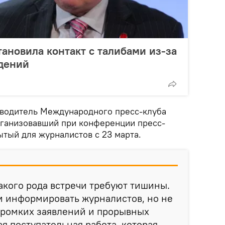
ановила контакт с талибами из-за
ждений
оводитель Международного пресс-клуба
ганизовавший при конференции пресс-
ытый для журналистов с 23 марта.
такого рода встречи требуют тишины.
м информировать журналистов, но не
 громких заявлений и прорывных
я поступательная работа, которая