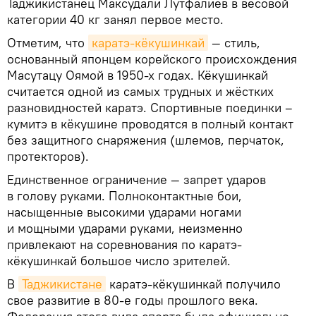
Таджикистанец Максудали Лутфалиев в весовой
категории 40 кг занял первое место.
Отметим, что
каратэ-кёкушинкай
— стиль,
основанный японцем корейского происхождения
Масутацу Оямой в 1950-х годах. Кёкушинкай
считается одной из самых трудных и жёстких
разновидностей каратэ. Спортивные поединки –
кумитэ в кёкушине проводятся в полный контакт
без защитного снаряжения (шлемов, перчаток,
протекторов).
Единственное ограничение — запрет ударов
в голову руками. Полноконтактные бои,
насыщенные высокими ударами ногами
и мощными ударами руками, неизменно
привлекают на соревнования по каратэ-
кёкушинкай большое число зрителей.
В
Таджикистане
каратэ-кёкушинкай получило
свое развитие в 80-е годы прошлого века.