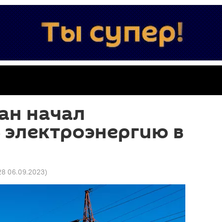
ан начал
 электроэнергию в
н
28 06.09.2023
)