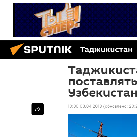
Таджикистан
Таджикист
поставлять
Узбекиста
10:30 03.04.2018
(обновлено:
20: