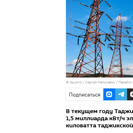
©
Sputnik
/ Сергей Мальгавко
/
Перейти
Подписаться
В текущем году Таджи
1,5 миллиарда кВт/ч э
киловатта таджикской 