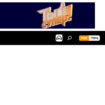
РУС
ТОҶ