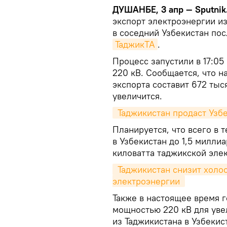
ДУШАНБЕ, 3 апр — Sputnik
экспорт электроэнергии из
в соседний Узбекистан по
ТаджикТА
.
Процесс запустили в 17:0
220 кВ. Сообщается, что 
экспорта составит 672 тыс
увеличится.
 Таджикистан продаст Уз
Планируется, что всего в 
в Узбекистан до 1,5 милли
киловатта таджикской элек
 Таджикистан снизит холостой сброс воды за счет экспорта 
электроэнергии 
Также в настоящее время г
мощностью 220 кВ для уве
из Таджикистана в Узбекис