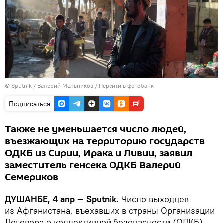
©
Sputnik
/ Валерий Мельников
/
Перейти в фотобанк
Подписаться
Также не уменьшается число людей,
въезжающих на территорию государств
ОДКБ из Сирии, Ирака и Ливии, заявил
заместитель генсека ОДКБ Валерий
Семериков
ДУШАНБЕ, 4 апр — Sputnik.
Число выходцев
из Афганистана, въехавших в страны Организации
Договора о коллективной безопасности (ОДКБ),