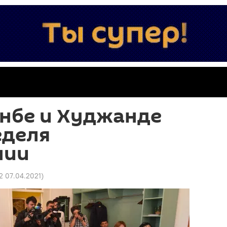
анбе и Худжанде
еделя
нии
2 07.04.2021
)