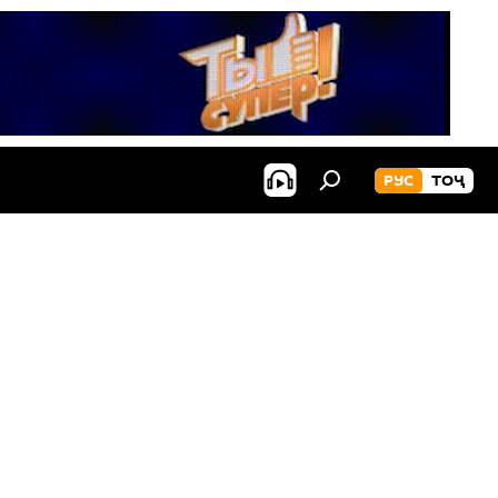
РУС
ТОҶ