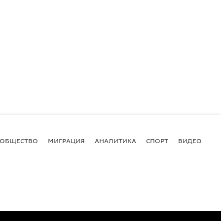
ОБЩЕСТВО
МИГРАЦИЯ
АНАЛИТИКА
СПОРТ
ВИДЕО
И