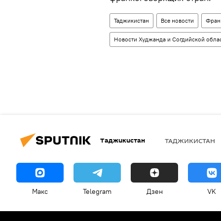
Таджикистан
Все новости
Фран
Новости Худжанда и Согдийской обла
Таджикистан
ТАДЖИКИСТАН
Макс
Telegram
Дзен
VK