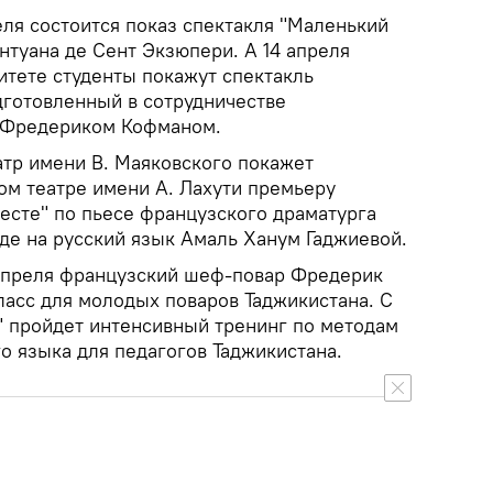
еля состоится показ спектакля "Маленький
нтуана де Сент Экзюпери. А 14 апреля
итете студенты покажут спектакль
дготовленный в сотрудничестве
 Фредериком Кофманом.
атр имени В. Маяковского покажет
ом театре имени А. Лахути премьеру
месте" по пьесе французского драматурга
де на русский язык Амаль Ханум Гаджиевой.
4 апреля французский шеф-повар Фредерик
ласс для молодых поваров Таджикистана. С
и" пройдет интенсивный тренинг по методам
о языка для педагогов Таджикистана.