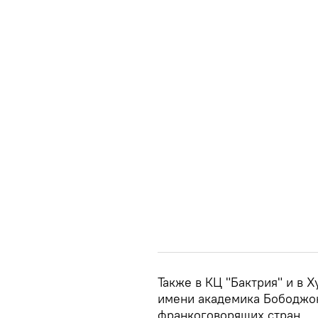
Также в КЦ "Бактрия" и в 
имени академика Бободжо
франкоговорящих стран.