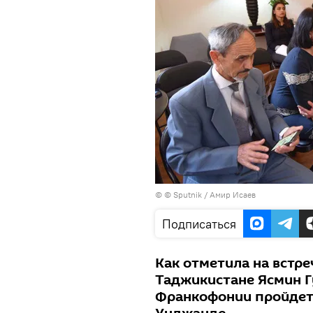
© © Sputnik / Амир Исаев
Подписаться
Как отметила на встр
Таджикистане Ясмин Г
Франкофонии пройдет 