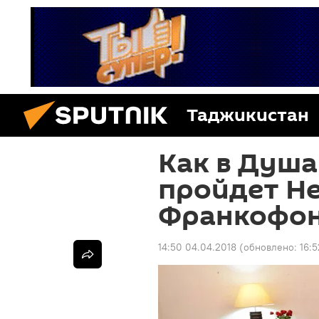
Таджикистан
Как в Душ
пройдет Н
Франкофо
14:50 04.04.2018
(обновлено:
16:5