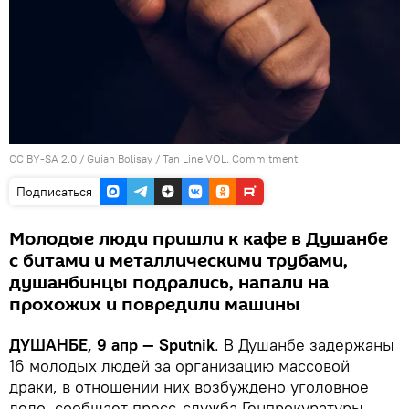
CC BY-SA 2.0
/
Guian Bolisay
/
Tan Line VOL. Commitment
Подписаться
Молодые люди пришли к кафе в Душанбе
с битами и металлическими трубами,
душанбинцы подрались, напали на
прохожих и повредили машины
ДУШАНБЕ, 9 апр — Sputnik
. В Душанбе задержаны
16 молодых людей за организацию массовой
драки, в отношении них возбуждено уголовное
дело, сообщает пресс-служба Генпрокуратуры