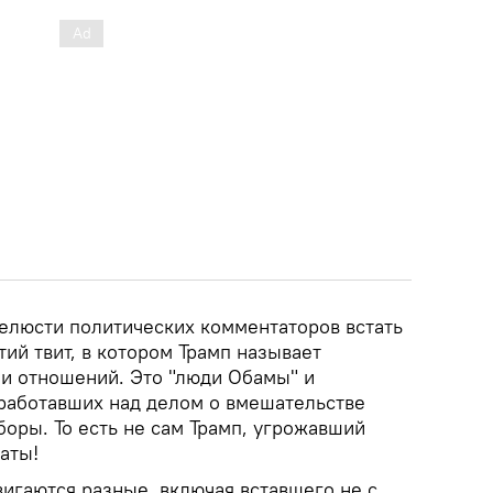
елюсти политических комментаторов встать
тий твит, в котором Трамп называет
ии отношений. Это "люди Обамы" и
 работавших над делом о вмешательстве
оры. То есть не сам Трамп, угрожавший
аты!
игаются разные, включая вставшего не с