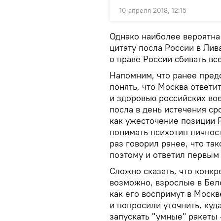
10 апреля 2018, 12:15
Однако наиболее вероятна
цитату посла России в Лив
о праве России сбивать вс
Напомним, что ранее пред
понять, что Москва ответи
и здоровью российских во
посла в день истечения ср
как ужесточение позиции Р
понимать психотип личнос
раз говорил ранее, что та
поэтому и ответил первым 
Сложно сказать, что конк
возможно, взрослые в Бел
как его воспримут в Моск
и попросили уточнить, куд
запускать "умные" ракеты 