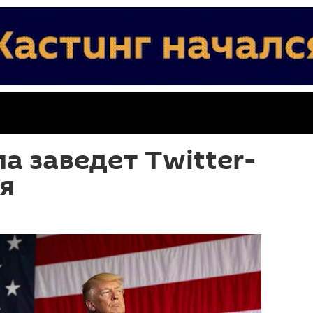
а заведет Twitter-
я