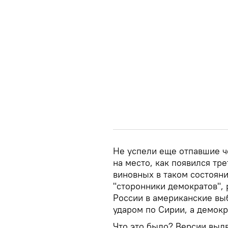
Не успели еще отпавшие ч
на место, как появился тре
виновных в таком состоян
"сторонники демократов",
России в американские выб
ударом по Сирии, а демокр
Что это было? Версии выдв