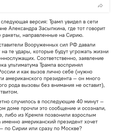
 следующая версия: Трамп увидел в сети
ане Александра Засыпкина, где тот говорит
е ракеты, направленные на Сирию.
ставители Вооруженных сил РФ давали
т на те удары, которые будут угрожать жизни
еннослужащих. Соответственно, заявление
ока ультиматума Трампа воспринял
оссии и как вызов лично себе (нужно
ти американского президента — он много
кого рода вызовы без внимания не оставит),
твитом.
ретно случилось в последующие 40 минут —
ом доме прочли это сообщение и осознали,
ве, либо из Кремля позвонили взрослым
а именно американский президент хочет
— по Сирии или сразу по Москве?