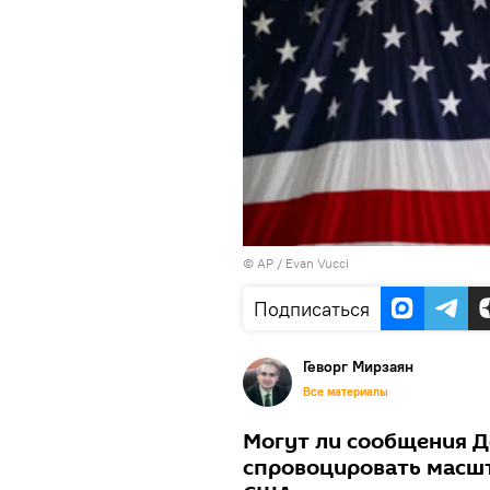
© AP / Evan Vucci
Подписаться
Геворг Мирзаян
Все материалы
Могут ли сообщения Д
спровоцировать масш