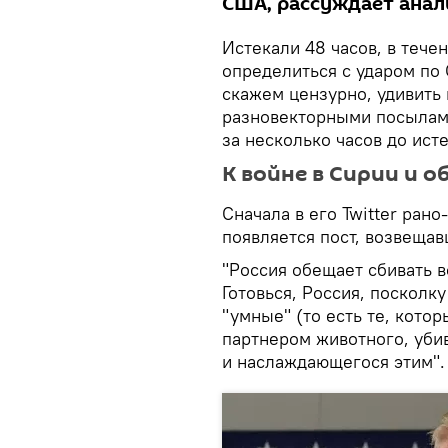
США, рассуждает анал
Истекали 48 часов, в теч
определиться с ударом по
скажем цензурно, удивить
разновекторными посылами
за несколько часов до ист
К войне в Сирии и о
Сначала в его Twitter ран
появляется пост, возвещав
"Россия обещает сбивать 
Готовься, Россия, посколк
"умные" (то есть те, котор
партнером животного, уби
и наслаждающегося этим".