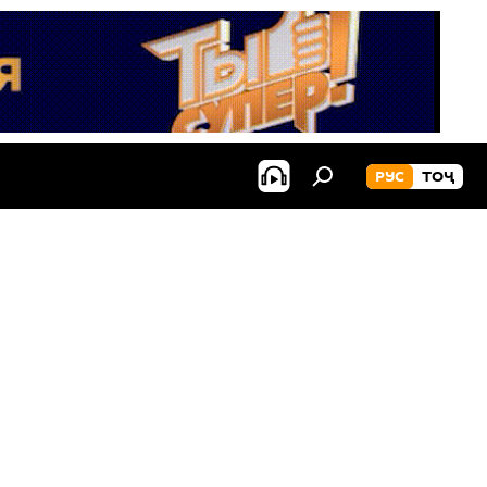
РУС
ТОҶ