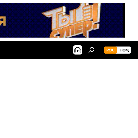
РУС
ТОҶ