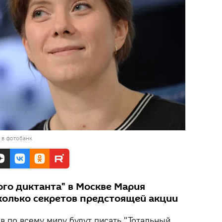
 в фотобанк
ого диктанта" в Москве Мария
колько секретов предстоящей акции
в по всему миру будут писать "Тотальный