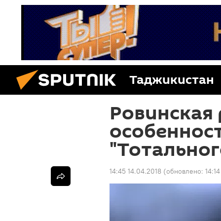
Таджикистан
Ровинская 
особеннос
"Тотальног
14:45 14.04.2018
(обновлено:
14:1