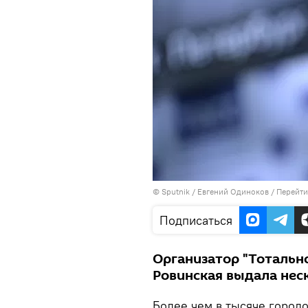
©
Sputnik
/ Евгений Одиноков
/
Перейти
Подписаться
Организатор "Тотальн
Ровинская выдала нес
Более чем в тысяче городо