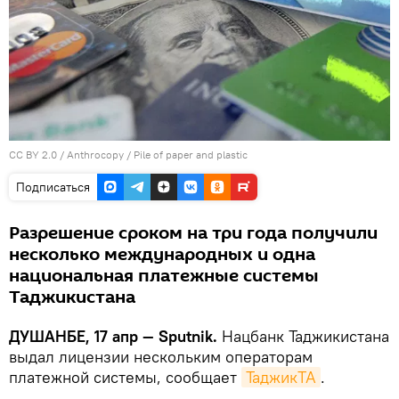
CC BY 2.0
/
Anthrocopy
/
Pile of paper and plastic
Подписаться
Разрешение сроком на три года получили
несколько международных и одна
национальная платежные системы
Таджикистана
ДУШАНБЕ, 17 апр — Sputnik.
Нацбанк Таджикистана
выдал лицензии нескольким операторам
платежной системы, сообщает
ТаджикТА
.