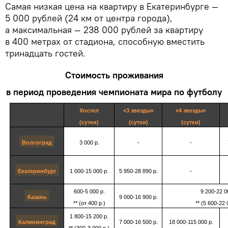
Самая низкая цена на квартиру в Екатеринбурге —
5 000 рублей (24 км от центра города),
а максимальная — 238 000 рублей за квартиру
в 400 метрах от стадиона, способную вместить
тринадцать гостей.
Стоимость проживания
в период проведения чемпионата мира по футболу
Хостел
«3 звезды»
«4 звезды»
(сутки)
(сутки)
(сутки)
Волгоград
3 000 р.
-
-
Екатеринбург
1 000-15 000 р.
5 950-28 890 р.
-
600-5 000 р.
9 200-22 0
Казань
9 000-16 900 р.
** (от 400 р.)
** (5 600-22 
1 800-15 200 р.
Калининград
7 000-16 500 р.
18 000-115 000 р.
** (300-3 000 р.)