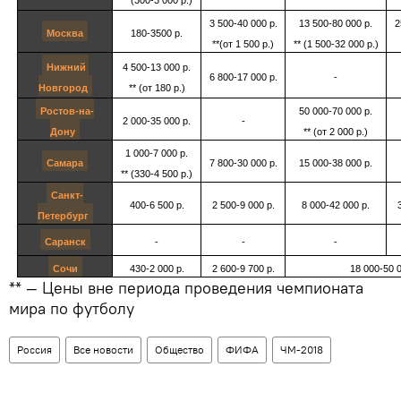
3 500-40 000 р.
13 500-80 000 р.
2
Москва
180-3500 р.
**(от 1 500 р.)
** (1 500-32 000 р.)
Нижний 
4 500-13 000 р.
6 800-17 000 р.
-
Новгород
** (от 180 р.
)
Ростов-на-
50 000-70 000 р.
2 000-35 000 р.
-
Дону
** (от 2 000 р.)
1 000-7 000 р.
Самара
7 800-30 000 р.
15 000-38 000 р.
** (330-4 500 р.)
Санкт-
400-6 500 р.
2 500-9 000 р.
8 000-42 000 р.
Петербург
Саранск
-
-
-
Сочи
430-2 000 р.
2 600-9 700 р.
18 000-50 0
** — Цены вне периода проведения чемпионата
мира по футболу
Россия
Все новости
Общество
ФИФА
ЧМ-2018