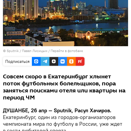
©
Sputnik
/ Павел Лисицын
/
Перейти в фотобанк
Подписаться
Совсем скоро в Екатеринбург хлынет
поток футбольных болельщиков, пора
заняться поисками отеля или квартиры на
период ЧМ
ДУШАНБЕ, 26 апр — Sputnik, Расул Хачиров.
Екатеринбург, один из городов-организаторов
чемпионата мира по футболу в России, уже ждет
в гости любителей спорта.