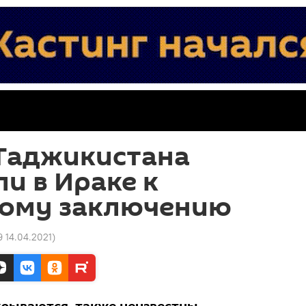
Таджикистана
и в Ираке к
ому заключению
9 14.04.2021
)