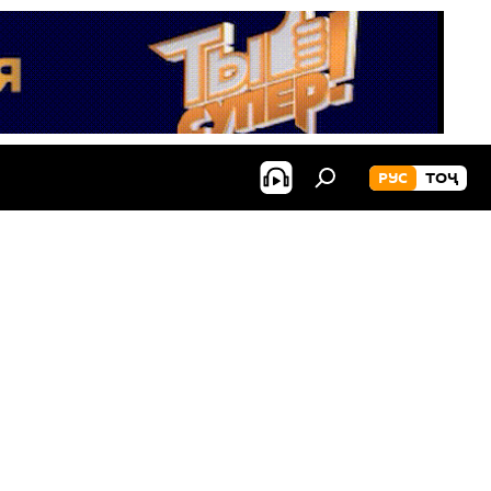
РУС
ТОҶ