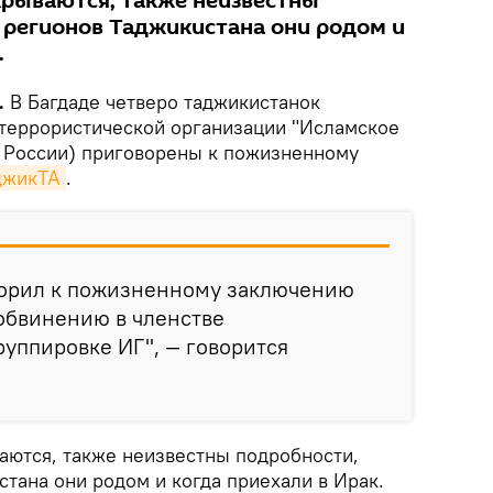
рываются, также неизвестны
х регионов Таджикистана они родом и
.
.
В Багдаде четверо таджикистанок
и террористической организации "Исламское
в России) приговорены к пожизненному
джикТА
.
оворил к пожизненному заключению
обвинению в членстве
руппировке ИГ", — говорится
ются, также неизвестны подробности,
стана они родом и когда приехали в Ирак.