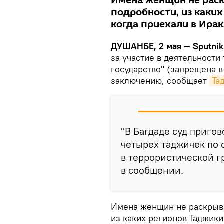
Имена женщин не раск
подробности, из каки
когда приехали в Ирак
ДУШАНБЕ, 2 мая — Sputnik
за участие в деятельност
государство" (запрещена 
заключению, сообщает
Та
"В Багдаде суд приг
четырех таджичек по 
в террористической г
в сообщении.
Имена женщин не раскрыва
из каких регионов Таджики