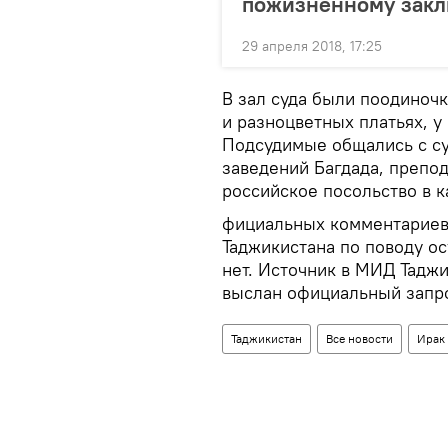
пожизненному закл
29 апреля 2018, 17:25
В зал суда были поодиноч
и разноцветных платьях, у
Подсудимые общались с су
заведений Багдада, препод
российское посольство в к
фициальных комментариев 
Таджикистана по поводу о
нет. Источник в МИД Таджи
выслан официальный запр
Таджикистан
Все новости
Ирак