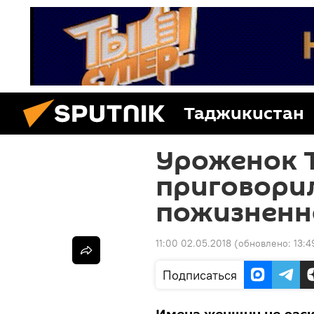
Таджикистан
Уроженок 
приговорил
пожизненн
11:00 02.05.2018
(обновлено:
13:4
Подписаться