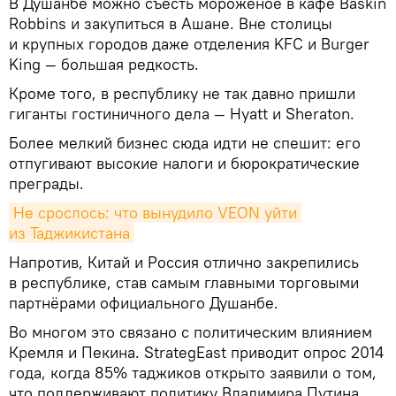
В Душанбе можно съесть мороженое в кафе Baskin
Robbins и закупиться в Ашане. Вне столицы
и крупных городов даже отделения KFC и Burger
King — большая редкость.
Кроме того, в республику не так давно пришли
гиганты гостиничного дела — Hyatt и Sheraton.
Более мелкий бизнес сюда идти не спешит: его
отпугивают высокие налоги и бюрократические
преграды.
Не срослось: что вынудило VEON уйти 
из Таджикистана
Напротив, Китай и Россия отлично закрепились
в республике, став самым главными торговыми
партнёрами официального Душанбе.
Во многом это связано с политическим влиянием
Кремля и Пекина. StrategEast приводит опрос 2014
года, когда 85% таджиков открыто заявили о том,
что поддерживают политику Владимира Путина.